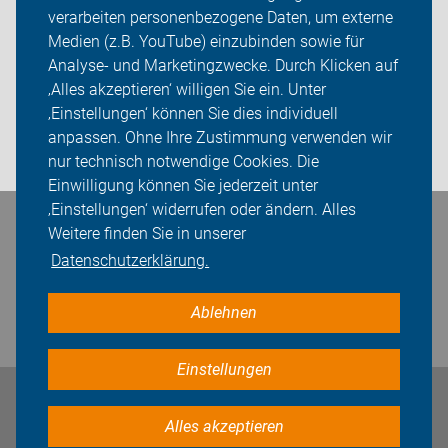
verarbeiten personenbezogene Daten, um externe
Ortsgruppen
Medien (z.B. YouTube) einzubinden sowie für
Analyse- und Marketingzwecke. Durch Klicken auf
Sei dabei
‚Alles akzeptieren‘ willigen Sie ein. Unter
Presse
‚Einstellungen‘ können Sie dies individuell
anpassen. Ohne Ihre Zustimmung verwenden wir
Login
nur technisch notwendige Cookies. Die
Einwilligung können Sie jederzeit unter
‚Einstellungen‘ widerrufen oder ändern. Alles
Bleiben Sie in Kontakt
Weitere finden Sie in unserer
Datenschutzerklärung.
Ablehnen
Einstellungen
Impressum
Datenschutz
Cookie-Einstellungen
Alles akzeptieren