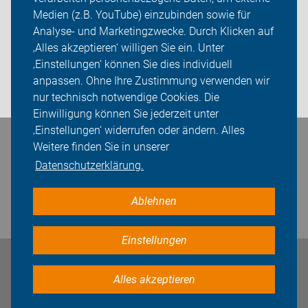
Ortsgruppen
Medien (z.B. YouTube) einzubinden sowie für
Analyse- und Marketingzwecke. Durch Klicken auf
Sei dabei
‚Alles akzeptieren‘ willigen Sie ein. Unter
Presse
‚Einstellungen‘ können Sie dies individuell
anpassen. Ohne Ihre Zustimmung verwenden wir
Login
nur technisch notwendige Cookies. Die
Einwilligung können Sie jederzeit unter
‚Einstellungen‘ widerrufen oder ändern. Alles
Weitere finden Sie in unserer
Bleiben Sie in Kontakt
Datenschutzerklärung.
Ablehnen
Einstellungen
Impressum
Datenschutz
Cookie-Einstellungen
Alles akzeptieren