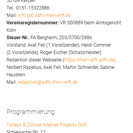
50169 Kerpen
Tel.: 0151-15322886
Mail:
info [at] adfc-rhein-erft.de
Vereinsregisternummer:
VR 300889 beim Amtsgericht
Köln
Steuer-Nr.:
FA Bergheim, 203/5700/2886
Vorstand: Axel Fell (1.Vorsitzender), Heidi Commer
(2.Vorsitzende), Roger Eichler (Schatzmeister)
Redaktion dieser Webseite (
https://rhein-erft.adfc.de
):
Norbert Rapelius, Axel Fell, Martin Schneider, Sabine
Haustein
Mail:
redaktion@adfc-rhein-erft.de
Programmierung
Talleux & Zöllner Internet Projects GbR
Schlesische Str. 12