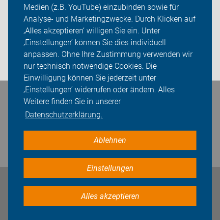
Medien (z.B. YouTube) einzubinden sowie für
Analyse- und Marketingzwecke. Durch Klicken auf
Sei dabei
‚Alles akzeptieren‘ willigen Sie ein. Unter
Presse
‚Einstellungen‘ können Sie dies individuell
anpassen. Ohne Ihre Zustimmung verwenden wir
Login
nur technisch notwendige Cookies. Die
Einwilligung können Sie jederzeit unter
‚Einstellungen‘ widerrufen oder ändern. Alles
Bleiben Sie in Kontakt
Weitere finden Sie in unserer
Datenschutzerklärung.
Ablehnen
Einstellungen
Impressum
Datenschutz
Cookie-Einstellungen
Alles akzeptieren