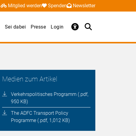
Mitglied werden
Spenden
Newsletter
Sei dabei
Presse
Login
Medien zum Artikel
Verkehrspolitisches Programm (.pdf,
950 KB)
The ADFC Transport Policy
Programme (.pdf, 1,012 KB)