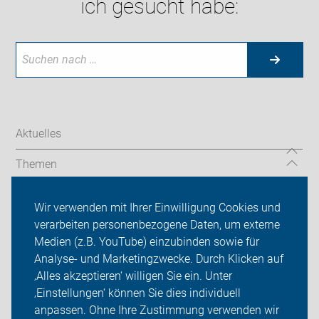
ich gesucht habe:
Aktuelles
Themen
ADFC Rhein-Erft
Wir verwenden mit Ihrer Einwilligung Cookies und
verarbeiten personenbezogene Daten, um externe
Ortsgruppen
Medien (z.B. YouTube) einzubinden sowie für
Analyse- und Marketingzwecke. Durch Klicken auf
Sei dabei
‚Alles akzeptieren‘ willigen Sie ein. Unter
Presse
‚Einstellungen‘ können Sie dies individuell
anpassen. Ohne Ihre Zustimmung verwenden wir